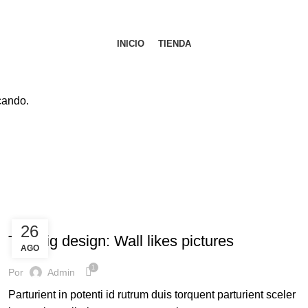
INICIO
TIENDA
cando.
DESIGN TRENDS
26
The big design: Wall likes pictures
AGO
1
Por
Admin
Parturient in potenti id rutrum duis torquent parturient sceler