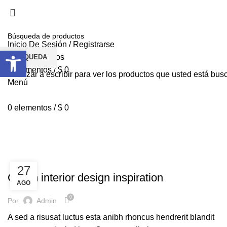
GERENCIA@GRUPOSEYNEKUN.CO
Inicio De Sesión / Registrarse
Abrir barra de herramientas
Lista de deseos
BÚSQUEDA
0
elementos
/
$
0
Comenzar a escribir para ver los productos que usted está bus
Menú
0
elementos
/
$
0
Tag Archives: Style
CASA
POSTS TAGGED "STYLE"
INSPIRATION
27
Green interior design inspiration
AGO
0
Por
Admin
A sed a risusat luctus esta anibh rhoncus hendrerit blandit