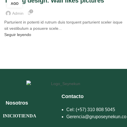
The big design: Wall likes pictures
AGO
1
Admin
Parturient in potenti id rutrum duis torquent parturient sceler isque
sit vestibulum a posuere scele...
Seguir leyendo
Contacto
Nosotros
Cel: (+57) 310 808 5045
INICIO
TIENDA
Gerencia@gruposeynekun.co