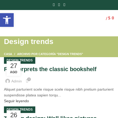
Abrir barra de herramientas
$
0
/
Design trends
CASA
ARCHIVO POR CATEGORÍA "DESIGN TRENDS"
DESIGN TRENDS
27
Reinterprets the classic bookshelf
AGO
0
Admin
Aliquet parturient scele risque scele risque nibh pretium parturient
suspendisse platea sapien torqu...
Seguir leyendo
DESIGN TRENDS
26