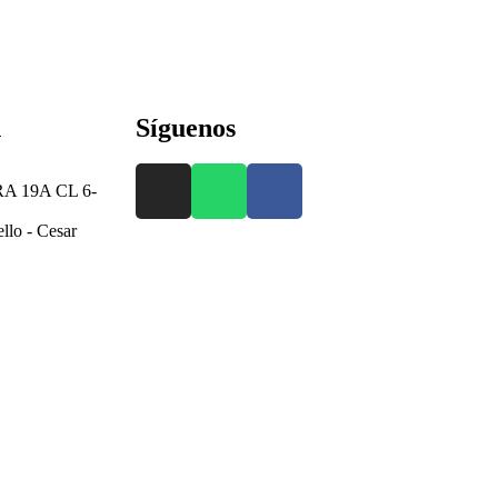
n
Síguenos
 19A CL 6-
llo - Cesar