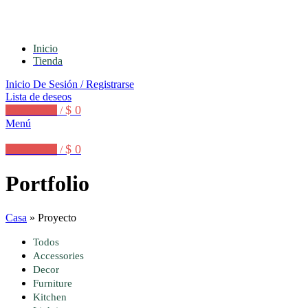
GERENCIA@GRUPOSEYNEKUN.CO
Inicio
Tienda
Inicio De Sesión / Registrarse
Lista de deseos
$
0
0
elementos
/
Menú
$
0
0
elementos
/
Portfolio
Casa
»
Proyecto
Todos
Accessories
Decor
Furniture
Kitchen