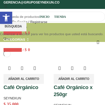
GERENCIA@GRUPOSEYNEKUN.CO
Abrir barra de herramientas
INICIO
TIENDA
Inicio De Sesión / Registrarse
Tienda
BÚSQUEDA
Lista de deseos
$
0
0
elementos
/
Comenzar a escribir para ver los productos que usted está buscando.
Menú
CATEGORÍAS
$
0
0
elementos
/
AÑADIR AL CARRITO
AÑADIR AL CARRITO
Café Orgánico
Café Orgánico x
250gr
SEYNEKUN
$
35.000